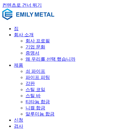
컨텐츠로 건너 뛰기
집
회사 소개
회사 프로필
기업 문화
증명서
왜 우리를 선택 했습니까
제품
쇠 파이프
파이프 피팅
강판
스틸 코일
스틸 바
티타늄 합금
니켈 합금
알루미늄 합금
신청
검사