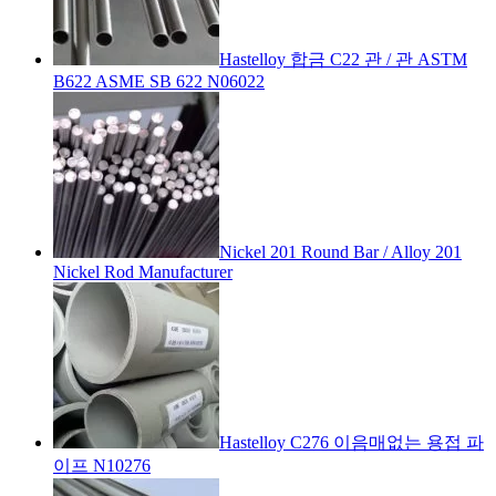
Hastelloy 합금 C22 관 / 관 ASTM
B622 ASME SB 622 N06022
Nickel 201 Round Bar / Alloy 201
Nickel Rod Manufacturer
Hastelloy C276 이음매없는 용접 파
이프 N10276