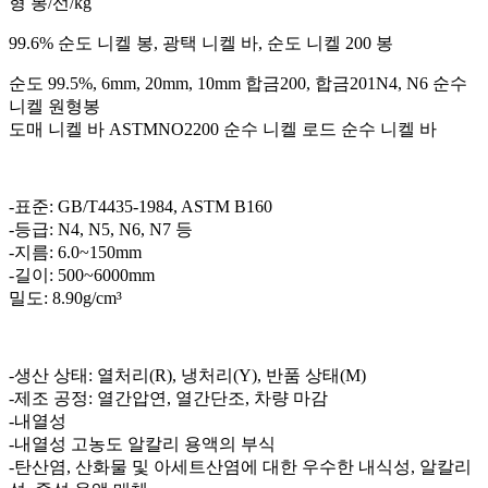
형 봉/선/kg
99.6% 순도 니켈 봉, 광택 니켈 바, 순도 니켈 200 봉
순도 99.5%, 6mm, 20mm, 10mm 합금200, 합금201N4, N6 순수
니켈 원형봉
도매 니켈 바 ASTMNO2200 순수 니켈 로드 순수 니켈 바
-표준: GB/T4435-1984, ASTM B160
-등급: N4, N5, N6, N7 등
-지름: 6.0~150mm
-길이: 500~6000mm
밀도: 8.90g/cm³
-생산 상태: 열처리(R), 냉처리(Y), 반품 상태(M)
-제조 공정: 열간압연, 열간단조, 차량 마감
-내열성
-내열성 고농도 알칼리 용액의 부식
-탄산염, 산화물 및 아세트산염에 대한 우수한 내식성, 알칼리