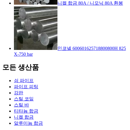
니켈 합금 80A / 니모닉 80A 환봉
인코넬 600601625718800800H 825
X-750 bar
모든 생산품
쇠 파이프
파이프 피팅
강판
스틸 코일
스틸 바
티타늄 합금
니켈 합금
알루미늄 합금