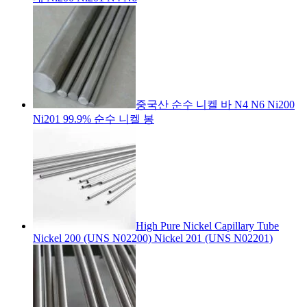
중국산 순수 니켈 바 N4 N6 Ni200
Ni201 99.9% 순수 니켈 봉
High Pure Nickel Capillary Tube
Nickel 200 (UNS N02200) Nickel 201 (UNS N02201)