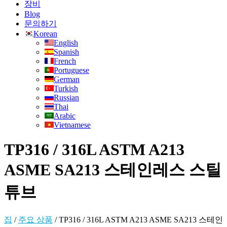
장비
Blog
문의하기
Korean
English
Spanish
French
Portuguese
German
Turkish
Russian
Thai
Arabic
Vietnamese
TP316 / 316L ASTM A213
ASME SA213 스테인레스 스틸
튜브
집
/
주요 상품
/
TP316 / 316L ASTM A213 ASME SA213 스테인