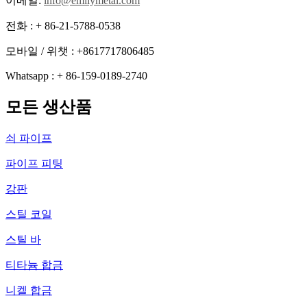
이메일:
info@emilymetal.com
전화 : + 86-21-5788-0538
모바일 / 위챗 : +8617717806485
Whatsapp : + 86-159-0189-2740
모든 생산품
쇠 파이프
파이프 피팅
강판
스틸 코일
스틸 바
티타늄 합금
니켈 합금