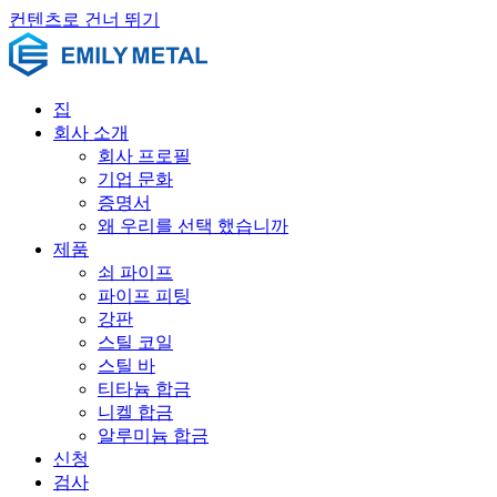
컨텐츠로 건너 뛰기
집
회사 소개
회사 프로필
기업 문화
증명서
왜 우리를 선택 했습니까
제품
쇠 파이프
파이프 피팅
강판
스틸 코일
스틸 바
티타늄 합금
니켈 합금
알루미늄 합금
신청
검사