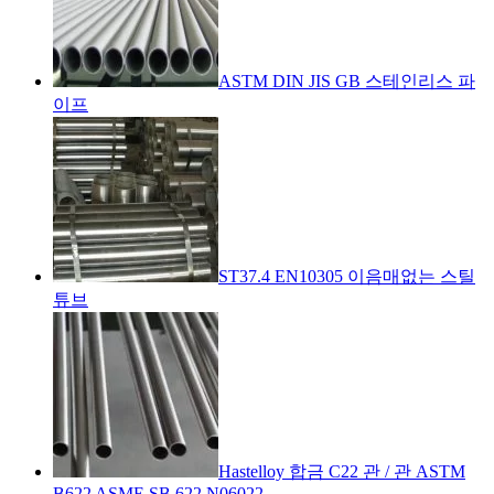
ASTM DIN JIS GB 스테인리스 파
이프
ST37.4 EN10305 이음매없는 스틸
튜브
Hastelloy 합금 C22 관 / 관 ASTM
B622 ASME SB 622 N06022