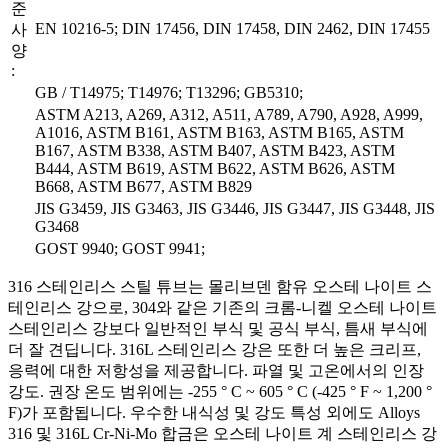
준
EN 10216-5; DIN 17456, DIN 17458, DIN 2462, DIN 17455
사
양
:
GB / T14975; T14976; T13296; GB5310;
ASTM A213, A269, A312, A511, A789, A790, A928, A999,
A1016, ASTM B161, ASTM B163, ASTM B165, ASTM
B167, ASTM B338, ASTM B407, ASTM B423, ASTM
B444, ASTM B619, ASTM B622, ASTM B626, ASTM
B668, ASTM B677, ASTM B829
JIS G3459, JIS G3463, JIS G3446, JIS G3447, JIS G3448, JIS
G3468
GOST 9940; GOST 9941;
316 스테인리스 스틸 튜브는 몰리브덴 함유 오스테 나이트 스
테인리스 강으로, 304와 같은 기존의 크롬-니켈 오스테 나이트
스테인리스 강보다 일반적인 부식 및 공식 부식, 틈새 부식에
더 잘 견딥니다. 316L 스테인리스 강은 또한 더 높은 크리프,
응력에 대한 저항성을 제공합니다. 파열 및 고온에서의 인장
강도. 권장 온도 범위에는 -255 ° C ~ 605 ° C (-425 ° F ~ 1,200 °
F)가 포함됩니다. 우수한 내식성 및 강도 특성 외에도 Alloys
316 및 316L Cr-Ni-Mo 합금은 오스테 나이트 계 스테인리스 강