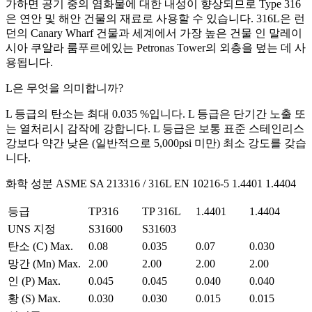
가하면 공기 중의 염화물에 대한 내성이 향상되므로 Type 316
은 연안 및 해안 건물의 재료로 사용할 수 있습니다. 316L은 런
던의 Canary Wharf 건물과 세계에서 가장 높은 건물 인 말레이
시아 쿠알라 룸푸르에있는 Petronas Tower의 외층을 덮는 데 사
용됩니다.
L은 무엇을 의미합니까?
L 등급의 탄소는 최대 0.035 %입니다. L 등급은 단기간 노출 또
는 열처리시 감작에 강합니다. L 등급은 보통 표준 스테인리스
강보다 약간 낮은 (일반적으로 5,000psi 미만) 최소 강도를 갖습
니다.
화학 성분 ASME SA 213316 / 316L EN 10216-5 1.4401 1.4404
등급
TP316
TP 316L
1.4401
1.4404
UNS 지정
S31600
S31603
탄소 (C) Max.
0.08
0.035
0.07
0.030
망간 (Mn) Max.
2.00
2.00
2.00
2.00
인 (P) Max.
0.045
0.045
0.040
0.040
황 (S) Max.
0.030
0.030
0.015
0.015