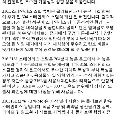
의 전형적인 우수한 가공성과 성형 성을 제공합니다.
316L 스테인리스 스틸 튜빙은 몰리브덴과 더 높은 니켈 함량
이 추가 된 304 스테인리스 스틸의 개선 된 버전입니다. 결과적
으로 316의 화학 성분이 스테인리스 강에 공격적인 환경에서
훨씬 더 높은 내식성을 제공합니다. 몰리브덴은 염화물로 오염
된 매질, 해수 및 아세트산 증기에서 구멍과 틈새 부식에 강합
니다. 약한 부식 환경에서 일반적인 부식 비율이 낮기 때문에
오염 된 해양 대기에서 대기 내식성이 우수하고 탄소 비율이
낮기 때문에 입계 부식 공격을 최소화 할 수 있습니다.
316 316L 스테인리스 스틸은 304보다 높은 온도에서 더 높은
강도와 더 나은 크리프 저항을 제공합니다. 316L 스테인리스
스틸은 영하의 온도에서도 우수한 기계적 특성과 부식 특성을
가지고 있습니다. 용접물의 열 영향 영역에서 부식 위험이있는
경우 저탄소 품종 316L을 사용해야합니다. 티타늄으로 안정화
된 버전 인 316Ti는 550 ° C ~ 800 ° C 온도 범위에서 장시간 노
출시 과민성에 대한 내성을 위해 사용됩니다.
316316L (2 % ~ 3 % Mo)은 가장 널리 사용되는 몰리브덴 함유
스테인리스 강입니다. 식품 가공 및 의약품 생산을위한 탱크,
파이프 및 열교환 기 재료로 지정됩니다. 몰리브덴 함량이 증